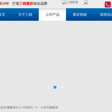
床
20
年 打造
三精磨床
知名品牌
首页
关于三精
公司产品
磨床视频
新闻动
数控开槽磨床KCJ-100系列
>>
刀具开槽磨床