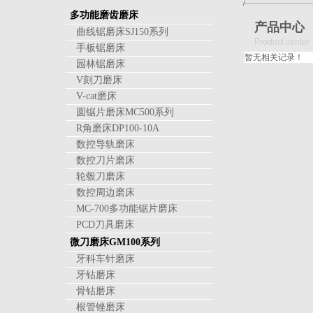
多功能磨齿磨床
产品中心
曲线锯磨床SJ150系列
Product center
手板锯磨床
暂无相关记录！
园林锯磨床
V刻刀磨床
V-cat磨床
圆锯片磨床MC500系列
R角磨床DP100-10A
数控导轨磨床
数控刀片磨床
轮毂刀磨床
数控周边磨床
MC-700多功能锯片磨床
PCD刀具磨床
微刀磨床GM100系列
牙科车针磨床
牙钻磨床
骨钻磨床
根管锉磨床