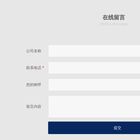
在线留言
Online message
公司名称
联系电话
*
您的称呼
留言内容
提交