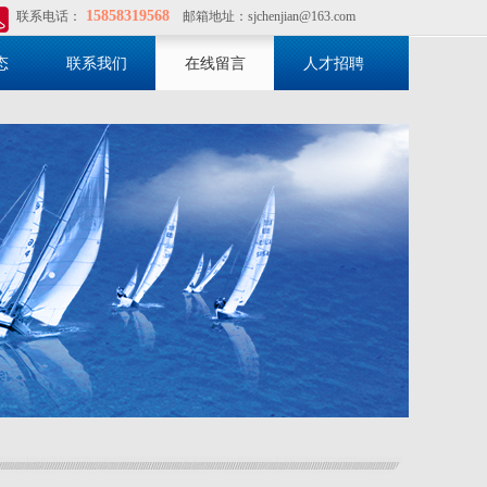
15858319568
联系电话：
邮箱地址：sjchenjian@163.com
态
联系我们
在线留言
人才招聘