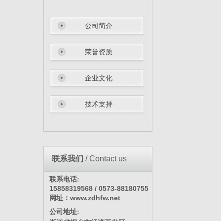
公司简介
荣誉资质
企业文化
技术支持
联系我们
/
Contact us
联系电话:
15858319568 / 0573-88180755
网址：www.zdhfw.net
公司地址: